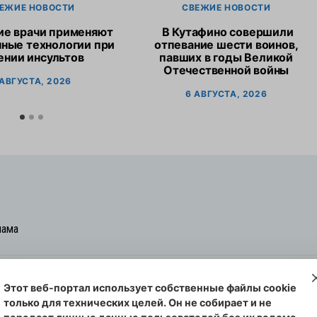
ЕЖИЕ НОВОСТИ
СВЕЖИЕ НОВОСТИ
ие врачи применяют
В Кутафино совершили
ные технологии при
отпевание шести воинов,
ении инсультов
павших в годы Великой
Отечественной войны
 АВГУСТА, 2026
6 АВГУСТА, 2026
лама
Этот веб-портал использует собственные файлы cookie
овская cреда-плюс, 2021-2026
только для технических целей. Он не собирает и не
00254 от 29 октября 2013 г.