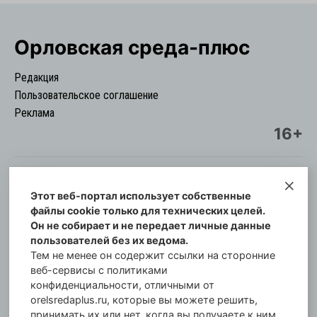
Орловская cреда-плюс
Редакция
Пользовательское соглашение
Реклама
16+
Этот веб-портал использует собственные
© Информационный городской портал
файлы cookie только для технических целей.
Орловская cреда-плюс, 2021-2026
Он не собирает и не передает личные данные
Свидетельство о регистрации СМИ: ПИ №57-
пользователей без их ведома.
00254 от 29 октября 2013 г.
Тем не менее он содержит ссылки на сторонние
Газета зарегистрирована Управлением
веб-сервисы с политиками
Федеральной службы по надзору в сфере связи,
конфиденциальности, отличными от
orelsredaplus.ru, которые вы можете решить,
информационных технологий и массовых
принимать их или нет, когда вы получаете к ним