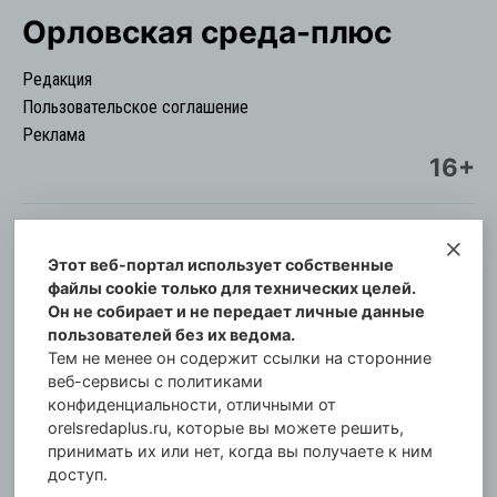
Орловская cреда-плюс
Редакция
Пользовательское соглашение
Реклама
16+
Этот веб-портал использует собственные
© Информационный городской портал
файлы cookie только для технических целей.
Орловская cреда-плюс, 2021-2026
Он не собирает и не передает личные данные
Свидетельство о регистрации СМИ: ПИ №57-
пользователей без их ведома.
00254 от 29 октября 2013 г.
Тем не менее он содержит ссылки на сторонние
Газета зарегистрирована Управлением
веб-сервисы с политиками
Федеральной службы по надзору в сфере связи,
конфиденциальности, отличными от
orelsredaplus.ru, которые вы можете решить,
информационных технологий и массовых
принимать их или нет, когда вы получаете к ним
коммуникаций по Орловской области.
доступ.
Главный редактор: Татьяна Филёва