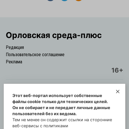
Орловская cреда-плюс
Редакция
Пользовательское соглашение
Реклама
16+
Этот веб-портал использует собственные
© Информационный городской портал
файлы cookie только для технических целей.
Орловская cреда-плюс, 2021-2026
Он не собирает и не передает личные данные
Свидетельство о регистрации СМИ: ПИ №57-
пользователей без их ведома.
00254 от 29 октября 2013 г.
Тем не менее он содержит ссылки на сторонние
Газета зарегистрирована Управлением
веб-сервисы с политиками