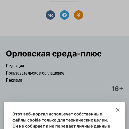
Орловская cреда-плюс
Редакция
Пользовательское соглашение
Реклама
16+
Этот веб-портал использует собственные
© Информационный городской портал
файлы cookie только для технических целей.
Орловская cреда-плюс, 2021-2026
Он не собирает и не передает личные данные