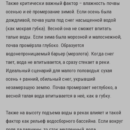
Также критически важный фактор – влажность почвы
осенью и её промерзание зимой. Если осень была
дождливой, почва ушла под снег насыщенной водой
(как мокрая губка). Весной она не сможет впитать
талые воды. Если зима была морозной и малоснежной,
почва промёрзла глубоко. Образуется
водонепроницаемый барьер (мерзлота). Когда снег
тает, вода не впитывается, а сразу стекает в реки.
Идеальный сценарий для малого половодья: сухая
осень + ранний, обильный снег, укрывший
незамерзшую землю. Почва промерзает неглубоко, а
весной талая вода впитывается в неё, как в губку.
Также на высоту подъема воды в реках влияет и такой
фактор как рельеф водосборного бассейна. Если вокруг
поля да равнины, то сток медленный, вода