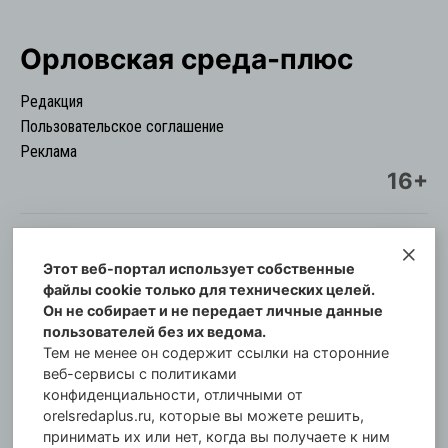
Орловская cреда-плюс
Редакция
Пользовательское соглашение
Реклама
16+
Этот веб-портал использует собственные
© Информационный городской портал
файлы cookie только для технических целей.
Орловская cреда-плюс, 2021-2026
Он не собирает и не передает личные данные
Свидетельство о регистрации СМИ: ПИ №57-
пользователей без их ведома.
00254 от 29 октября 2013 г.
Тем не менее он содержит ссылки на сторонние
Газета зарегистрирована Управлением
веб-сервисы с политиками
Федеральной службы по надзору в сфере связи,
конфиденциальности, отличными от
orelsredaplus.ru, которые вы можете решить,
информационных технологий и массовых
принимать их или нет, когда вы получаете к ним
коммуникаций по Орловской области.