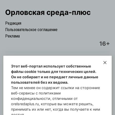
Орловская cреда-плюс
Редакция
Пользовательское соглашение
Реклама
16+
Этот веб-портал использует собственные
© Информационный городской портал
файлы cookie только для технических целей.
Орловская cреда-плюс, 2021-2026
Он не собирает и не передает личные данные
Свидетельство о регистрации СМИ: ПИ №57-
пользователей без их ведома.
00254 от 29 октября 2013 г.
Тем не менее он содержит ссылки на сторонние
Газета зарегистрирована Управлением
веб-сервисы с политиками
Федеральной службы по надзору в сфере связи,
конфиденциальности, отличными от
orelsredaplus.ru, которые вы можете решить,
информационных технологий и массовых
принимать их или нет, когда вы получаете к ним
коммуникаций по Орловской области.
доступ.