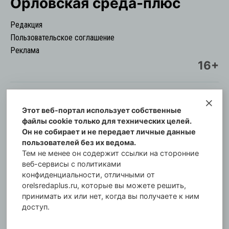
Орловская cреда-плюс
Редакция
Пользовательское соглашение
Реклама
16+
Этот веб-портал использует собственные
© Информационный городской портал
файлы cookie только для технических целей.
Орловская cреда-плюс, 2021-2026
Он не собирает и не передает личные данные
Свидетельство о регистрации СМИ: ПИ №57-
пользователей без их ведома.
00254 от 29 октября 2013 г.
Тем не менее он содержит ссылки на сторонние
Газета зарегистрирована Управлением
веб-сервисы с политиками
Федеральной службы по надзору в сфере связи,
конфиденциальности, отличными от
orelsredaplus.ru, которые вы можете решить,
информационных технологий и массовых
принимать их или нет, когда вы получаете к ним
коммуникаций по Орловской области.
доступ.
Главный редактор: Татьяна Филёва