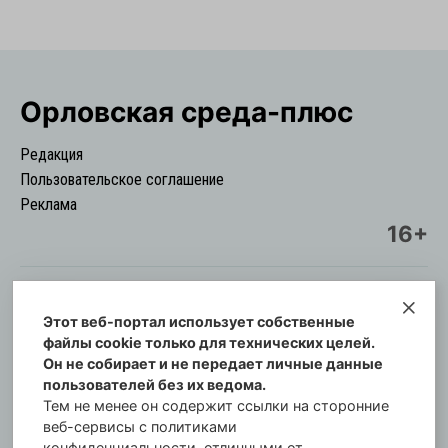
Орловская cреда-плюс
Редакция
Пользовательское соглашение
Реклама
16+
Этот веб-портал использует собственные
© Информационный городской портал
файлы cookie только для технических целей.
Орловская cреда-плюс, 2021-2026
Он не собирает и не передает личные данные
Свидетельство о регистрации СМИ: ПИ №57-
пользователей без их ведома.
00254 от 29 октября 2013 г.
Тем не менее он содержит ссылки на сторонние
Газета зарегистрирована Управлением
веб-сервисы с политиками
Федеральной службы по надзору в сфере связи,
конфиденциальности, отличными от