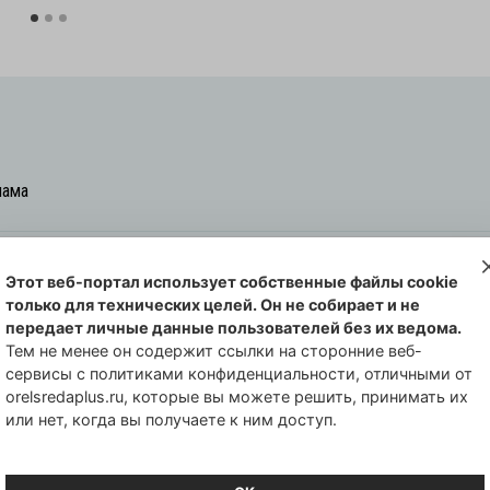
лама
Этот веб-портал использует собственные файлы cookie
овская cреда-плюс, 2021-2026
только для технических целей. Он не собирает и не
00254 от 29 октября 2013 г.
передает личные данные пользователей без их ведома.
еральной службы по надзору в сфере
Тем не менее он содержит ссылки на сторонние веб-
сервисы с политиками конфиденциальности, отличными от
совых коммуникаций по Орловской
orelsredaplus.ru, которые вы можете решить, принимать их
или нет, когда вы получаете к ним доступ.