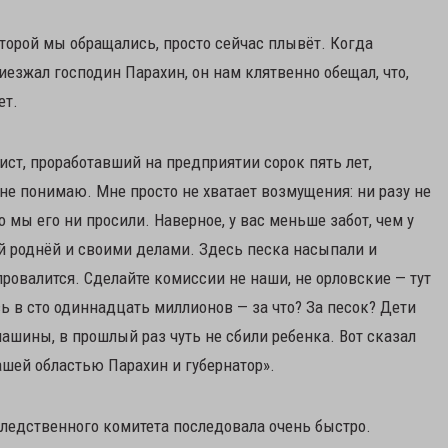
оторой мы обращались, просто сейчас плывёт. Когда
иезжал господин Парахин, он нам клятвенно обещал, что,
ет.
ст, проработавший на предприятии сорок пять лет,
не понимаю. Мне просто не хватает возмущения: ни разу не
 мы его ни просили. Наверное, у вас меньше забот, чем у
й роднёй и своими делами. Здесь песка насыпали и
 провалится. Сделайте комиссии не наши, не орловские — тут
ь в сто одиннадцать миллионов — за что? За песок? Дети
машины, в прошлый раз чуть не сбили ребенка. Вот сказал
ашей областью Парахин и губернатор».
ледственного комитета последовала очень быстро.