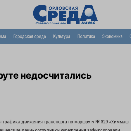
ема
Городская среда
Культура
Политика
Экономика
уте недосчитались
я графика движения транспорта по маршруту № 329 «Химмаш
ммашевские дачи» сотрудники учреждения зафиксировали