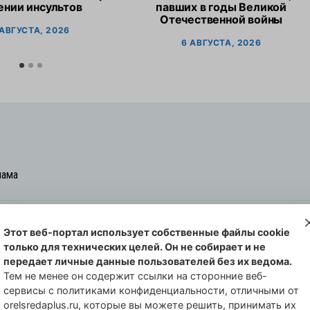
ении инсультов
павших в годы Великой
Отечественной войны
 АВГУСТА, 2026
6 АВГУСТА, 2026
лама
Этот веб-портал использует собственные файлы cookie
овская cреда-плюс, 2021-2026
только для технических целей. Он не собирает и не
00254 от 29 октября 2013 г.
передает личные данные пользователей без их ведома.
еральной службы по надзору в сфере
Тем не менее он содержит ссылки на сторонние веб-
сервисы с политиками конфиденциальности, отличными от
совых коммуникаций по Орловской
orelsredaplus.ru, которые вы можете решить, принимать их