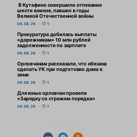
В Кутафино совершили отпевание
шести воинов, павших в годы
Великой Отечественной войны
06.08.26
1
Прокуратура добилась выплаты
«дорожникам» 10 млн рублей
задолженности по зарплате
06.08.26
1
Орловчанам рассказали, что обязана
сделать УК при подготовке дома к
зиме
06.08.26
1
Для юных орловчан провели
«Зарядку со стражем порядка»
06.08.26
1
СВЕЖИЕ НОВОСТИ
СВЕЖИЕ НО
Прокуратура добилась
Орловчанам расс
выплаты «дорожникам» 10
обязана сдела