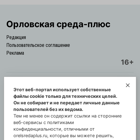
Орловская cреда-плюс
Редакция
Пользовательское соглашение
Реклама
16+
Этот веб-портал использует собственные
© Информационный городской портал
файлы cookie только для технических целей.
Орловская cреда-плюс, 2021-2026
Он не собирает и не передает личные данные
Свидетельство о регистрации СМИ: ПИ №57-
пользователей без их ведома.
00254 от 29 октября 2013 г.
Тем не менее он содержит ссылки на сторонние
Газета зарегистрирована Управлением
веб-сервисы с политиками
Федеральной службы по надзору в сфере связи,
конфиденциальности, отличными от
orelsredaplus.ru, которые вы можете решить,
информационных технологий и массовых