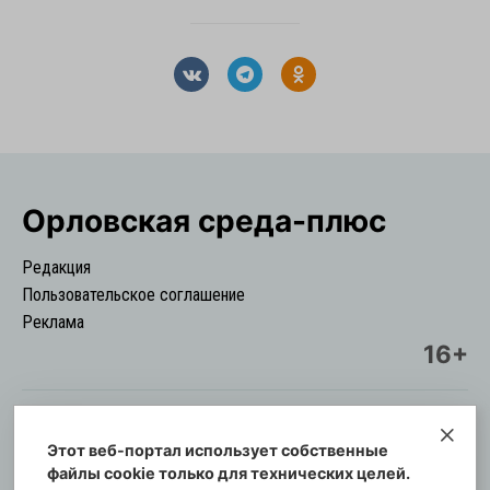
Орловская cреда-плюс
Редакция
Пользовательское соглашение
Реклама
16+
Этот веб-портал использует собственные
© Информационный городской портал
файлы cookie только для технических целей.
Орловская cреда-плюс, 2021-2026