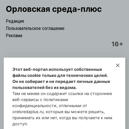
Орловская cреда-плюс
Редакция
Пользовательское соглашение
Реклама
16+
Этот веб-портал использует собственные
© Информационный городской портал
файлы cookie только для технических целей.
Орловская cреда-плюс, 2021-2026
Он не собирает и не передает личные данные
Свидетельство о регистрации СМИ: ПИ №57-
пользователей без их ведома.
00254 от 29 октября 2013 г.
Тем не менее он содержит ссылки на сторонние
Газета зарегистрирована Управлением
веб-сервисы с политиками
Федеральной службы по надзору в сфере связи,
конфиденциальности, отличными от
orelsredaplus.ru, которые вы можете решить,
информационных технологий и массовых
принимать их или нет, когда вы получаете к ним
коммуникаций по Орловской области.
доступ.
Главный редактор: Татьяна Филёва