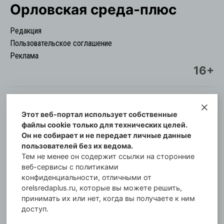
Орловская cреда-плюс
Редакция
Пользовательское соглашение
Реклама
16+
Этот веб-портал использует собственные
© Информационный городской портал
файлы cookie только для технических целей.
Орловская cреда-плюс, 2021-2026
Он не собирает и не передает личные данные
Свидетельство о регистрации СМИ: ПИ №57-
пользователей без их ведома.
00254 от 29 октября 2013 г.
Тем не менее он содержит ссылки на сторонние
Газета зарегистрирована Управлением
веб-сервисы с политиками
Федеральной службы по надзору в сфере связи,
конфиденциальности, отличными от
orelsredaplus.ru, которые вы можете решить,
информационных технологий и массовых
принимать их или нет, когда вы получаете к ним
коммуникаций по Орловской области.
доступ.
Главный редактор: Татьяна Филёва