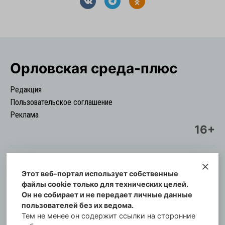
Орловская cреда-плюс
Редакция
Пользовательское соглашение
Реклама
16+
Этот веб-портал использует собственные
© Информационный городской портал
файлы cookie только для технических целей.
Орловская cреда-плюс, 2021-2026
Он не собирает и не передает личные данные
Свидетельство о регистрации СМИ: ПИ №57-
пользователей без их ведома.
00254 от 29 октября 2013 г.
Тем не менее он содержит ссылки на сторонние
Газета зарегистрирована Управлением