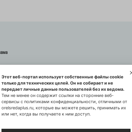
лама
Этот веб-портал использует собственные файлы cookie
овская cреда-плюс, 2021-2026
только для технических целей. Он не собирает и не
00254 от 29 октября 2013 г.
передает личные данные пользователей без их ведома.
еральной службы по надзору в сфере
Тем не менее он содержит ссылки на сторонние веб-
сервисы с политиками конфиденциальности, отличными от
совых коммуникаций по Орловской
orelsredaplus.ru, которые вы можете решить, принимать их
или нет, когда вы получаете к ним доступ.