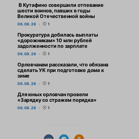
В Кутафино совершили отпевание
шести воинов, павших в годы
Великой Отечественной войны
06.08.26
1
Прокуратура добилась выплаты
«дорожникам» 10 млн рублей
задолженности по зарплате
06.08.26
1
Орловчанам рассказали, что обязана
сделать УК при подготовке дома к
зиме
06.08.26
1
СВЕЖИЕ НОВОСТИ
СВЕЖИЕ НО
Для юных орловчан провели
Прокуратура добилась
Орловчанам расс
«Зарядку со стражем порядка»
выплаты «дорожникам» 10
обязана сдела
млн рублей задолженности по
подготовке до
06.08.26
1
зарплате
6 АВГУСТА,
6 АВГУСТА, 2026