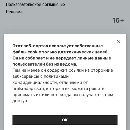
Пользовательское соглашение
Реклама
16+
Этот веб-портал использует собственные
© Информационный городской портал
файлы cookie только для технических целей.
Орловская cреда-плюс, 2021-2026
Он не собирает и не передает личные данные
Свидетельство о регистрации СМИ: ПИ №57-
пользователей без их ведома.
00254 от 29 октября 2013 г.
Тем не менее он содержит ссылки на сторонние
Газета зарегистрирована Управлением
веб-сервисы с политиками
Федеральной службы по надзору в сфере связи,
конфиденциальности, отличными от
orelsredaplus.ru, которые вы можете решить,
информационных технологий и массовых
принимать их или нет, когда вы получаете к ним
коммуникаций по Орловской области.
доступ.
Главный редактор: Татьяна Филёва
ОК