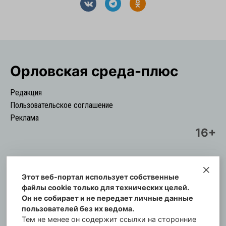
Орловская cреда-плюс
Редакция
Пользовательское соглашение
Реклама
16+
Этот веб-портал использует собственные
© Информационный городской портал
файлы cookie только для технических целей.
Орловская cреда-плюс, 2021-2026
Он не собирает и не передает личные данные
Свидетельство о регистрации СМИ: ПИ №57-
пользователей без их ведома.
00254 от 29 октября 2013 г.
Тем не менее он содержит ссылки на сторонние