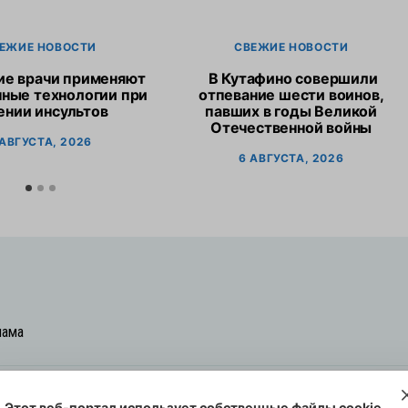
ЕЖИЕ НОВОСТИ
СВЕЖИЕ НОВОСТИ
ие врачи применяют
В Кутафино совершили
ные технологии при
отпевание шести воинов,
ении инсультов
павших в годы Великой
Отечественной войны
 АВГУСТА, 2026
6 АВГУСТА, 2026
лама
Этот веб-портал использует собственные файлы cookie