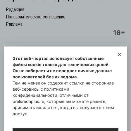
Редакция
Пользовательское соглашение
Реклама
16+
Этот веб-портал использует собственные
© Информационный городской портал
файлы cookie только для технических целей.
Орловская cреда-плюс, 2021-2026
Он не собирает и не передает личные данные
Свидетельство о регистрации СМИ: ПИ №57-
пользователей без их ведома.
00254 от 29 октября 2013 г.
Тем не менее он содержит ссылки на сторонние
Газета зарегистрирована Управлением
веб-сервисы с политиками
Федеральной службы по надзору в сфере связи,
конфиденциальности, отличными от
orelsredaplus.ru, которые вы можете решить,
информационных технологий и массовых
принимать их или нет, когда вы получаете к ним
коммуникаций по Орловской области.
доступ.
Главный редактор: Татьяна Филёва