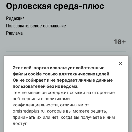
Орловская cреда-плюс
Редакция
Пользовательское соглашение
Реклама
16+
Этот веб-портал использует собственные
© Информационный городской портал
файлы cookie только для технических целей.
Орловская cреда-плюс, 2021-2026
Он не собирает и не передает личные данные
Свидетельство о регистрации СМИ: ПИ №57-
пользователей без их ведома.
00254 от 29 октября 2013 г.
Тем не менее он содержит ссылки на сторонние
Газета зарегистрирована Управлением
веб-сервисы с политиками
Федеральной службы по надзору в сфере связи,
конфиденциальности, отличными от
orelsredaplus.ru, которые вы можете решить,
информационных технологий и массовых
принимать их или нет, когда вы получаете к ним
коммуникаций по Орловской области.
доступ.
Главный редактор: Татьяна Филёва