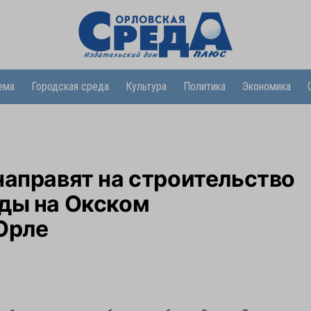
ема
Городская среда
Культура
Политика
Экономика
направят на строительство
оды на Окском
Орле