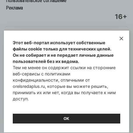
Пользовательское соглашение
Реклама
16+
Этот веб-портал использует собственные
© Информационный городской портал
файлы cookie только для технических целей.
Орловская cреда-плюс, 2021-2026
Он не собирает и не передает личные данные
Свидетельство о регистрации СМИ: ПИ №57-
пользователей без их ведома.
00254 от 29 октября 2013 г.
Тем не менее он содержит ссылки на сторонние
Газета зарегистрирована Управлением
веб-сервисы с политиками
Федеральной службы по надзору в сфере связи,
конфиденциальности, отличными от
orelsredaplus.ru, которые вы можете решить,
информационных технологий и массовых
принимать их или нет, когда вы получаете к ним
коммуникаций по Орловской области.
доступ.
Главный редактор: Татьяна Филёва
ОК