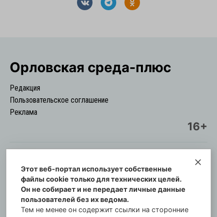
Орловская cреда-плюс
Редакция
Пользовательское соглашение
Реклама
16+
Этот веб-портал использует собственные
© Информационный городской портал
файлы cookie только для технических целей.
Орловская cреда-плюс, 2021-2026
Он не собирает и не передает личные данные
Свидетельство о регистрации СМИ: ПИ №57-
пользователей без их ведома.
00254 от 29 октября 2013 г.
Тем не менее он содержит ссылки на сторонние