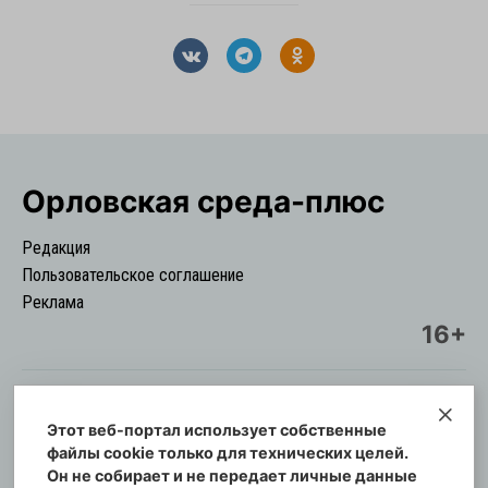
Орловская cреда-плюс
Редакция
Пользовательское соглашение
Реклама
16+
Этот веб-портал использует собственные
© Информационный городской портал
файлы cookie только для технических целей.
Орловская cреда-плюс, 2021-2026
Он не собирает и не передает личные данные
Свидетельство о регистрации СМИ: ПИ №57-