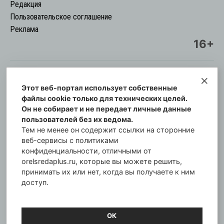
Редакция
Пользовательское соглашение
Реклама
16+
Этот веб-портал использует собственные
© Информационный городской портал
файлы cookie только для технических целей.
Орловская cреда-плюс, 2021-2026
Он не собирает и не передает личные данные
Свидетельство о регистрации СМИ: ПИ №57-
пользователей без их ведома.
00254 от 29 октября 2013 г.
Тем не менее он содержит ссылки на сторонние
Газета зарегистрирована Управлением
веб-сервисы с политиками
Федеральной службы по надзору в сфере связи,
конфиденциальности, отличными от
orelsredaplus.ru, которые вы можете решить,
информационных технологий и массовых
принимать их или нет, когда вы получаете к ним
коммуникаций по Орловской области.
доступ.
Главный редактор: Татьяна Филёва
ОК