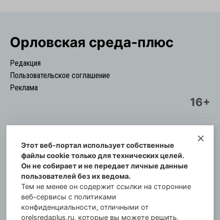
Орловская cреда-плюс
Редакция
Пользовательское соглашение
Реклама
16+
Этот веб-портал использует собственные
© Информационный городской портал
файлы cookie только для технических целей.
Орловская cреда-плюс, 2021-2026
Он не собирает и не передает личные данные
Свидетельство о регистрации СМИ: ПИ №57-
пользователей без их ведома.
00254 от 29 октября 2013 г.
Тем не менее он содержит ссылки на сторонние
Газета зарегистрирована Управлением
веб-сервисы с политиками
Федеральной службы по надзору в сфере связи,
конфиденциальности, отличными от
orelsredaplus.ru, которые вы можете решить,
информационных технологий и массовых