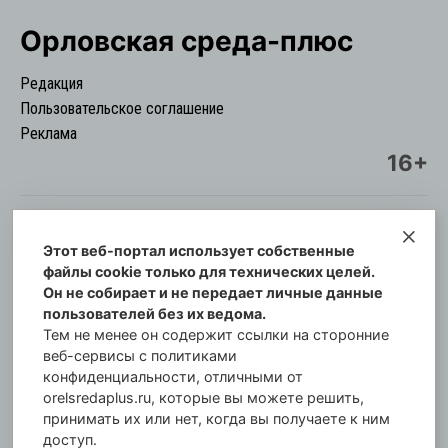
Орловская cреда-плюс
Редакция
Пользовательское соглашение
Реклама
16+
Этот веб-портал использует собственные
© Информационный городской портал
файлы cookie только для технических целей.
Орловская cреда-плюс, 2021-2026
Он не собирает и не передает личные данные
Свидетельство о регистрации СМИ: ПИ №57-
пользователей без их ведома.
00254 от 29 октября 2013 г.
Тем не менее он содержит ссылки на сторонние
Газета зарегистрирована Управлением
веб-сервисы с политиками
Федеральной службы по надзору в сфере связи,
конфиденциальности, отличными от
orelsredaplus.ru, которые вы можете решить,
информационных технологий и массовых
принимать их или нет, когда вы получаете к ним
коммуникаций по Орловской области.
доступ.
Главный редактор: Татьяна Филёва