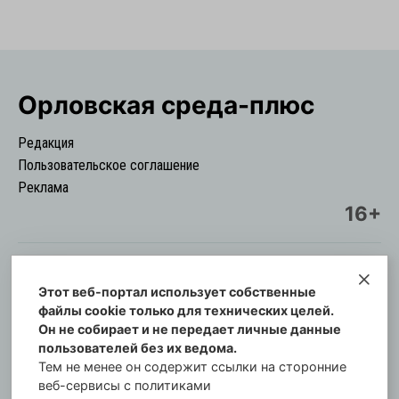
Орловская cреда-плюс
Редакция
Пользовательское соглашение
Реклама
16+
Этот веб-портал использует собственные
© Информационный городской портал
файлы cookie только для технических целей.
Орловская cреда-плюс, 2021-2026
Он не собирает и не передает личные данные
Свидетельство о регистрации СМИ: ПИ №57-
пользователей без их ведома.
00254 от 29 октября 2013 г.
Тем не менее он содержит ссылки на сторонние
Газета зарегистрирована Управлением
веб-сервисы с политиками