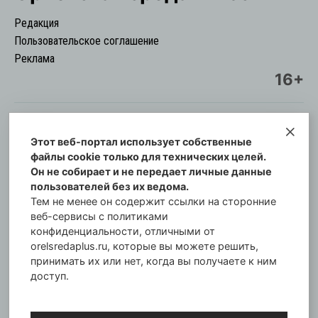
Редакция
Пользовательское соглашение
Реклама
16+
Этот веб-портал использует собственные
© Информационный городской портал
файлы cookie только для технических целей.
Орловская cреда-плюс, 2021-2026
Он не собирает и не передает личные данные
Свидетельство о регистрации СМИ: ПИ №57-
пользователей без их ведома.
00254 от 29 октября 2013 г.
Тем не менее он содержит ссылки на сторонние
Газета зарегистрирована Управлением
веб-сервисы с политиками
Федеральной службы по надзору в сфере связи,
конфиденциальности, отличными от
orelsredaplus.ru, которые вы можете решить,
информационных технологий и массовых
принимать их или нет, когда вы получаете к ним
коммуникаций по Орловской области.
доступ.
Главный редактор: Татьяна Филёва