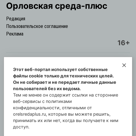
Орловская cреда-плюс
Редакция
Пользовательское соглашение
Реклама
16+
Этот веб-портал использует собственные
© Информационный городской портал
файлы cookie только для технических целей.
Орловская cреда-плюс, 2021-2026
Он не собирает и не передает личные данные
Свидетельство о регистрации СМИ: ПИ №57-
пользователей без их ведома.
00254 от 29 октября 2013 г.
Тем не менее он содержит ссылки на сторонние
Газета зарегистрирована Управлением
веб-сервисы с политиками
Федеральной службы по надзору в сфере связи,
конфиденциальности, отличными от
orelsredaplus.ru, которые вы можете решить,
информационных технологий и массовых
принимать их или нет, когда вы получаете к ним
коммуникаций по Орловской области.
доступ.
Главный редактор: Татьяна Филёва