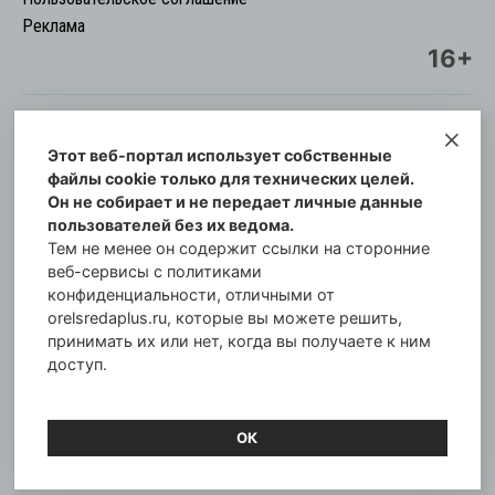
Реклама
16+
Этот веб-портал использует собственные
© Информационный городской портал
файлы cookie только для технических целей.
Орловская cреда-плюс, 2021-2026
Он не собирает и не передает личные данные
Свидетельство о регистрации СМИ: ПИ №57-
пользователей без их ведома.
00254 от 29 октября 2013 г.
Тем не менее он содержит ссылки на сторонние
Газета зарегистрирована Управлением
веб-сервисы с политиками
Федеральной службы по надзору в сфере связи,
конфиденциальности, отличными от
orelsredaplus.ru, которые вы можете решить,
информационных технологий и массовых
принимать их или нет, когда вы получаете к ним
коммуникаций по Орловской области.
доступ.
Главный редактор: Татьяна Филёва
ОК