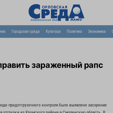
ема
Городская среда
Культура
Политика
Экономика
править зараженный рапс
ходе предотгрузочного контроля было выявлено засорение
я отгрузки из Кромского района в Смоленскую область. В