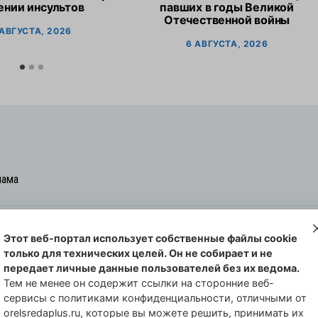
ении инсультов
павших в годы Великой
Отечественной войны
 АВГУСТА, 2026
6 АВГУСТА, 2026
лама
Этот веб-портал использует собственные файлы cookie
овская cреда-плюс, 2021-2026
только для технических целей. Он не собирает и не
00254 от 29 октября 2013 г.
передает личные данные пользователей без их ведома.
еральной службы по надзору в сфере
Тем не менее он содержит ссылки на сторонние веб-
сервисы с политиками конфиденциальности, отличными от
совых коммуникаций по Орловской
orelsredaplus.ru, которые вы можете решить, принимать их