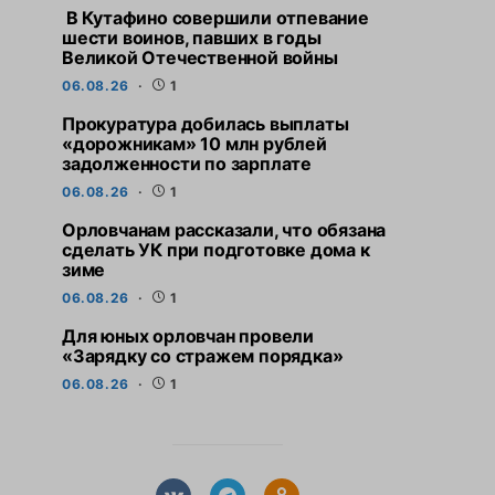
В Кутафино совершили отпевание
шести воинов, павших в годы
Великой Отечественной войны
06.08.26
1
Прокуратура добилась выплаты
«дорожникам» 10 млн рублей
задолженности по зарплате
06.08.26
1
Орловчанам рассказали, что обязана
сделать УК при подготовке дома к
зиме
06.08.26
1
Для юных орловчан провели
«Зарядку со стражем порядка»
06.08.26
1
СВЕЖИЕ НОВОСТИ
СВЕЖИЕ НО
Прокуратура добилась
Орловчанам расс
выплаты «дорожникам» 10
обязана сдела