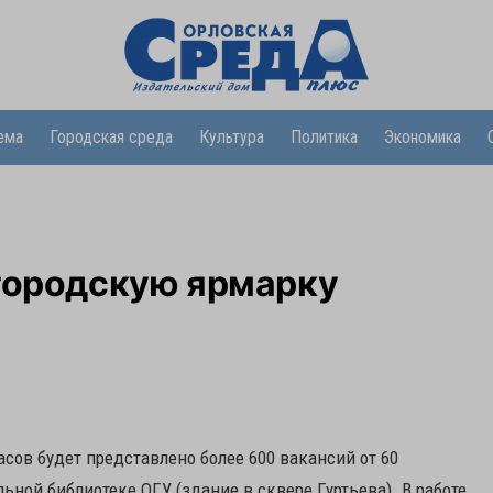
ема
Городская среда
Культура
Политика
Экономика
 городскую ярмарку
асов будет представлено более 600 вакансий от 60
ьной библиотеке ОГУ (здание в сквере Гуртьева). В работе