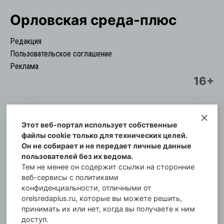
Орловская cреда-плюс
Редакция
Пользовательское соглашение
Реклама
16+
Этот веб-портал использует собственные
© Информационный городской портал
файлы cookie только для технических целей.
Орловская cреда-плюс, 2021-2026
Он не собирает и не передает личные данные
Свидетельство о регистрации СМИ: ПИ №57-
пользователей без их ведома.
00254 от 29 октября 2013 г.
Тем не менее он содержит ссылки на сторонние
Газета зарегистрирована Управлением
веб-сервисы с политиками
Федеральной службы по надзору в сфере связи,
конфиденциальности, отличными от
orelsredaplus.ru, которые вы можете решить,
информационных технологий и массовых
принимать их или нет, когда вы получаете к ним
коммуникаций по Орловской области.
доступ.
Главный редактор: Татьяна Филёва