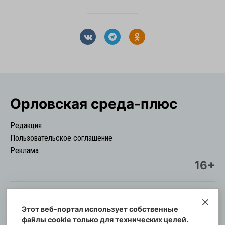
Орловская cреда-плюс
Редакция
Пользовательское соглашение
Реклама
16+
Этот веб-портал использует собственные
© Информационный городской портал
файлы cookie только для технических целей.
Орловская cреда-плюс, 2021-2026