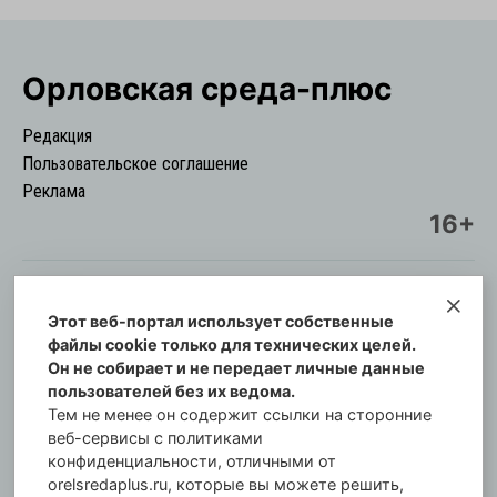
Орловская cреда-плюс
Редакция
Пользовательское соглашение
Реклама
16+
Этот веб-портал использует собственные
© Информационный городской портал
файлы cookie только для технических целей.
Орловская cреда-плюс, 2021-2026
Он не собирает и не передает личные данные
Свидетельство о регистрации СМИ: ПИ №57-
пользователей без их ведома.
00254 от 29 октября 2013 г.
Тем не менее он содержит ссылки на сторонние
Газета зарегистрирована Управлением
веб-сервисы с политиками
Федеральной службы по надзору в сфере связи,
конфиденциальности, отличными от
orelsredaplus.ru, которые вы можете решить,
информационных технологий и массовых