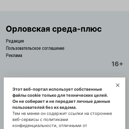
Орловская cреда-плюс
Редакция
Пользовательское соглашение
Реклама
16+
Этот веб-портал использует собственные
© Информационный городской портал
файлы cookie только для технических целей.
Орловская cреда-плюс, 2021-2026
Он не собирает и не передает личные данные
Свидетельство о регистрации СМИ: ПИ №57-
пользователей без их ведома.
00254 от 29 октября 2013 г.
Тем не менее он содержит ссылки на сторонние
Газета зарегистрирована Управлением
веб-сервисы с политиками
Федеральной службы по надзору в сфере связи,
конфиденциальности, отличными от