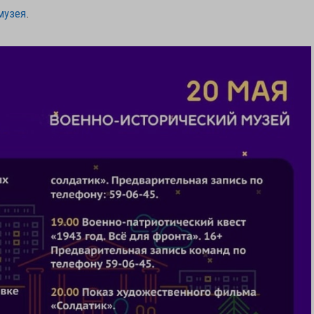
музея
.