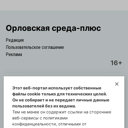
Орловская cреда-плюс
Редакция
Пользовательское соглашение
Реклама
16+
Этот веб-портал использует собственные
© Информационный городской портал
файлы cookie только для технических целей.
Орловская cреда-плюс, 2021-2026
Он не собирает и не передает личные данные
Свидетельство о регистрации СМИ: ПИ №57-
пользователей без их ведома.
00254 от 29 октября 2013 г.
Тем не менее он содержит ссылки на сторонние
Газета зарегистрирована Управлением
веб-сервисы с политиками
Федеральной службы по надзору в сфере связи,
конфиденциальности, отличными от