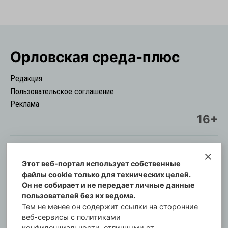
Орловская cреда-плюс
Редакция
Пользовательское соглашение
Реклама
16+
Этот веб-портал использует собственные
© Информационный городской портал
файлы cookie только для технических целей.
Орловская cреда-плюс, 2021-2026
Он не собирает и не передает личные данные
Свидетельство о регистрации СМИ: ПИ №57-
пользователей без их ведома.
00254 от 29 октября 2013 г.
Тем не менее он содержит ссылки на сторонние
Газета зарегистрирована Управлением
веб-сервисы с политиками
Федеральной службы по надзору в сфере связи,
конфиденциальности, отличными от