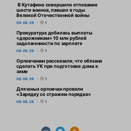
В Кутафино совершили отпевание
шести воинов, павших в годы
Великой Отечественной войны
06.08.26
1
Прокуратура добилась выплаты
«дорожникам» 10 млн рублей
задолженности по зарплате
06.08.26
1
Орловчанам рассказали, что обязана
сделать УК при подготовке дома к
зиме
06.08.26
1
Для юных орловчан провели
«Зарядку со стражем порядка»
06.08.26
1
СВЕЖИЕ НОВОСТИ
СВЕЖИЕ НО