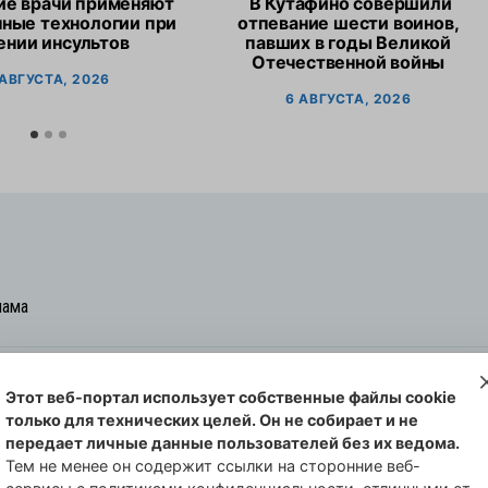
ие врачи применяют
В Кутафино совершили
ные технологии при
отпевание шести воинов,
ении инсультов
павших в годы Великой
Отечественной войны
 АВГУСТА, 2026
6 АВГУСТА, 2026
лама
Этот веб-портал использует собственные файлы cookie
овская cреда-плюс, 2021-2026
только для технических целей. Он не собирает и не
00254 от 29 октября 2013 г.
передает личные данные пользователей без их ведома.
еральной службы по надзору в сфере
Тем не менее он содержит ссылки на сторонние веб-