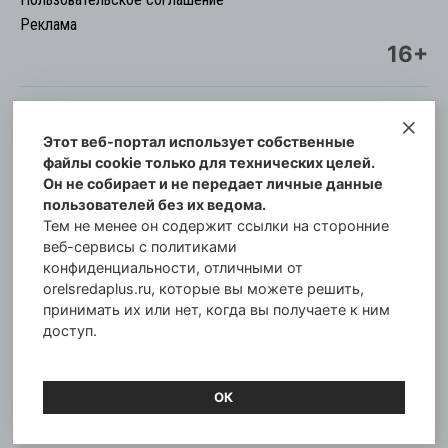
Реклама
16+
Этот веб-портал использует собственные
© Информационный городской портал
файлы cookie только для технических целей.
Орловская cреда-плюс, 2021-2026
Он не собирает и не передает личные данные
Свидетельство о регистрации СМИ: ПИ №57-
пользователей без их ведома.
00254 от 29 октября 2013 г.
Тем не менее он содержит ссылки на сторонние
Газета зарегистрирована Управлением
веб-сервисы с политиками
Федеральной службы по надзору в сфере связи,
конфиденциальности, отличными от
orelsredaplus.ru, которые вы можете решить,
информационных технологий и массовых
принимать их или нет, когда вы получаете к ним
коммуникаций по Орловской области.
доступ.
Главный редактор: Татьяна Филёва
ОК