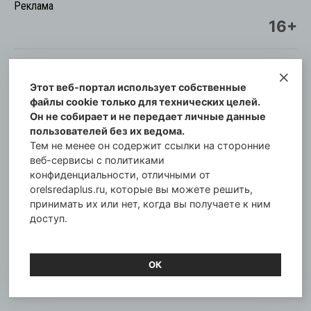
Реклама
16+
Этот веб-портал использует собственные
© Информационный городской портал
файлы cookie только для технических целей.
Орловская cреда-плюс, 2021-2026
Он не собирает и не передает личные данные
Свидетельство о регистрации СМИ: ПИ №57-
пользователей без их ведома.
00254 от 29 октября 2013 г.
Тем не менее он содержит ссылки на сторонние
Газета зарегистрирована Управлением
веб-сервисы с политиками
Федеральной службы по надзору в сфере связи,
конфиденциальности, отличными от
orelsredaplus.ru, которые вы можете решить,
информационных технологий и массовых
принимать их или нет, когда вы получаете к ним
коммуникаций по Орловской области.
доступ.
Главный редактор: Татьяна Филёва
ОК