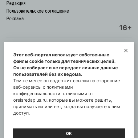
Редакция
Пользовательское соглашение
Реклама
16+
Этот веб-портал использует собственные
© Информационный городской портал
файлы cookie только для технических целей.
Орловская cреда-плюс, 2021-2026
Он не собирает и не передает личные данные
Свидетельство о регистрации СМИ: ПИ №57-
пользователей без их ведома.
00254 от 29 октября 2013 г.
Тем не менее он содержит ссылки на сторонние
Газета зарегистрирована Управлением
веб-сервисы с политиками
Федеральной службы по надзору в сфере связи,
конфиденциальности, отличными от
orelsredaplus.ru, которые вы можете решить,
информационных технологий и массовых
принимать их или нет, когда вы получаете к ним
коммуникаций по Орловской области.
доступ.
Главный редактор: Татьяна Филёва
ОК