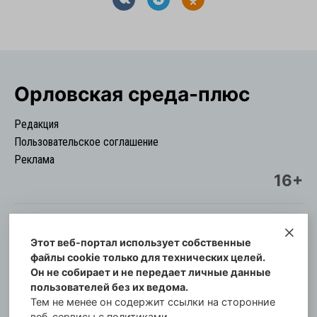
Орловская cреда-плюс
Редакция
Пользовательское соглашение
Реклама
16+
Этот веб-портал использует собственные
© Информационный городской портал
файлы cookie только для технических целей.
Орловская cреда-плюс, 2021-2026
Он не собирает и не передает личные данные
Свидетельство о регистрации СМИ: ПИ №57-
пользователей без их ведома.
00254 от 29 октября 2013 г.
Тем не менее он содержит ссылки на сторонние
Газета зарегистрирована Управлением
веб-сервисы с политиками