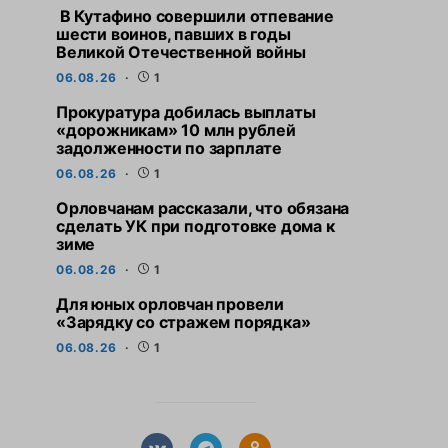
В Кутафино совершили отпевание
шести воинов, павших в годы
Великой Отечественной войны
06.08.26
1
Прокуратура добилась выплаты
«дорожникам» 10 млн рублей
задолженности по зарплате
06.08.26
1
Орловчанам рассказали, что обязана
сделать УК при подготовке дома к
зиме
06.08.26
1
Для юных орловчан провели
«Зарядку со стражем порядка»
06.08.26
1
СВЕЖИЕ НОВОСТИ
СВЕЖИЕ НО