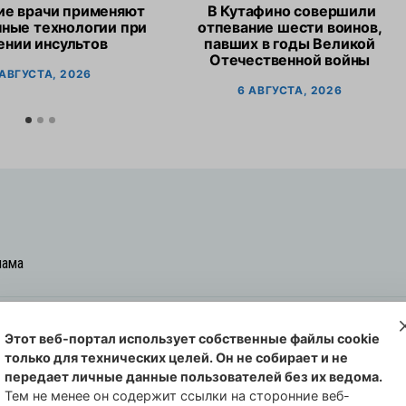
ие врачи применяют
В Кутафино совершили
ные технологии при
отпевание шести воинов,
ении инсультов
павших в годы Великой
Отечественной войны
 АВГУСТА, 2026
6 АВГУСТА, 2026
лама
Этот веб-портал использует собственные файлы cookie
овская cреда-плюс, 2021-2026
только для технических целей. Он не собирает и не
00254 от 29 октября 2013 г.
передает личные данные пользователей без их ведома.
еральной службы по надзору в сфере
Тем не менее он содержит ссылки на сторонние веб-