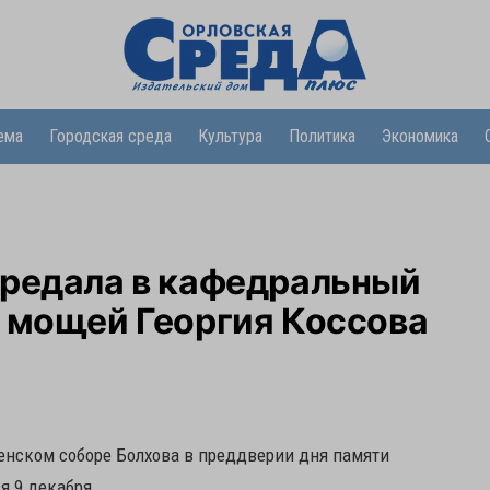
ема
Городская среда
Культура
Политика
Экономика
ередала в кафедральный
 мощей Георгия Коссова
енском соборе Болхова в преддверии дня памяти
я 9 декабря.